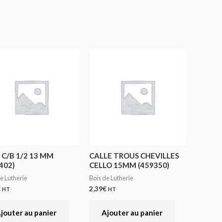
C/B 1/2 13 MM
CALLE TROUS CHEVILLES
402)
CELLO 15MM (459350)
e Lutherie
Bois de Lutherie
€
2,39
€
HT
HT
jouter au panier
Ajouter au panier