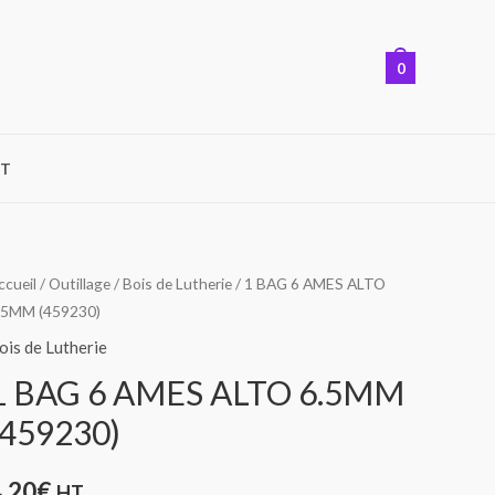
0
T
uantité
ccueil
/
Outillage
/
Bois de Lutherie
/ 1 BAG 6 AMES ALTO
.5MM (459230)
e
ois de Lutherie
AG
1 BAG 6 AMES ALTO 6.5MM
(459230)
MES
LTO
4,20
€
HT
.5MM