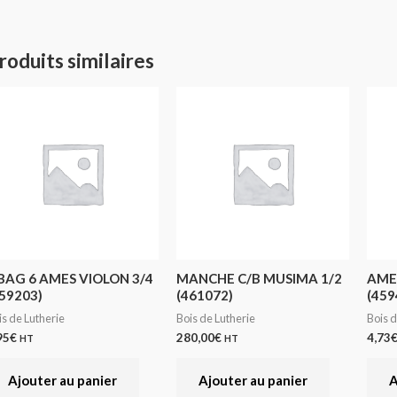
roduits similaires
 BAG 6 AMES VIOLON 3/4
MANCHE C/B MUSIMA 1/2
AME 
59203)
(461072)
(459
is de Lutherie
Bois de Lutherie
Bois d
95
€
280,00
€
4,73
HT
HT
Ajouter au panier
Ajouter au panier
A