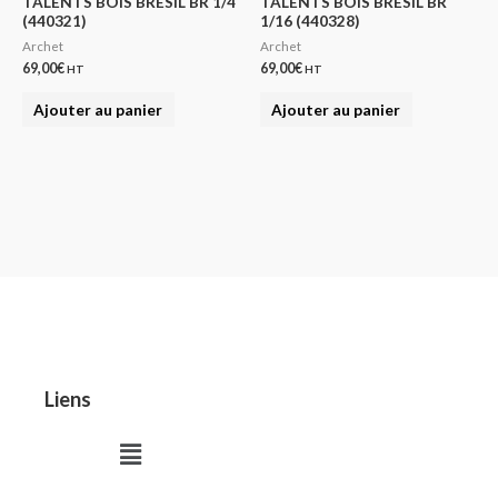
TALENTS BOIS BRESIL BR 1/4
TALENTS BOIS BRESIL BR
(440321)
1/16 (440328)
Archet
Archet
69,00
€
69,00
€
HT
HT
Ajouter au panier
Ajouter au panier
Liens
Menu