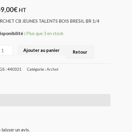
R
69,00
€
HT
/4
RCHET CB JEUNES TALENTS BOIS BRESIL BR 1/4
440321)
isponibilité :
Plus que 3 en stock
Ajouter au panier
Retour
GS :
440321
Catégorie :
Archet
 laisser un avis.