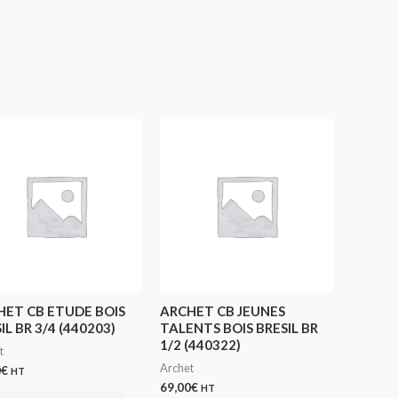
HET CB ETUDE BOIS
ARCHET CB JEUNES
IL BR 3/4 (440203)
TALENTS BOIS BRESIL BR
1/2 (440322)
t
Archet
0
€
HT
69,00
€
HT