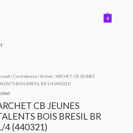
0
T
uantité
ccueil
/
Contrebasse
/
Archet
/ ARCHET CB JEUNES
ALENTS BOIS BRESIL BR 1/4 (440321)
e
RCHET
rchet
B
ARCHET CB JEUNES
EUNES
TALENTS BOIS BRESIL BR
ALENTS
OIS
1/4 (440321)
RESIL