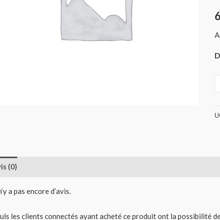
B
1
A
(
D
U
is (0)
 n’y a pas encore d’avis.
uls les clients connectés ayant acheté ce produit ont la possibilité de