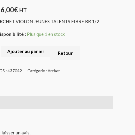
/2
36,00
€
HT
437042)
RCHET VIOLON JEUNES TALENTS FIBRE BR 1/2
isponibilité :
Plus que 1 en stock
Ajouter au panier
Retour
GS :
437042
Catégorie :
Archet
 laisser un avis.