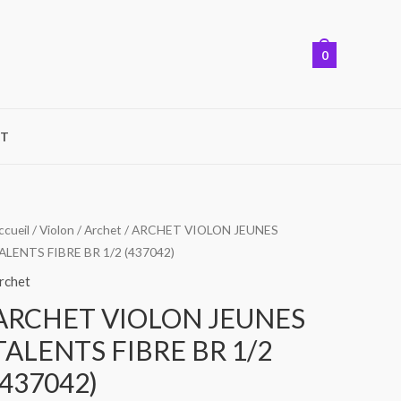
0
T
uantité
ccueil
/
Violon
/
Archet
/ ARCHET VIOLON JEUNES
ALENTS FIBRE BR 1/2 (437042)
e
RCHET
rchet
IOLON
ARCHET VIOLON JEUNES
EUNES
TALENTS FIBRE BR 1/2
ALENTS
IBRE
(437042)
R