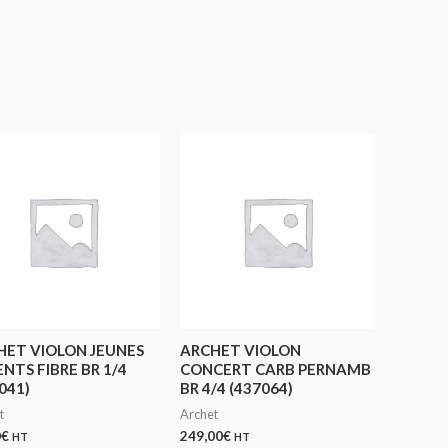
HET VIOLON JEUNES
ARCHET VIOLON
NTS FIBRE BR 1/4
CONCERT CARB PERNAMB
041)
BR 4/4 (437064)
t
Archet
0
€
249,00
€
HT
HT