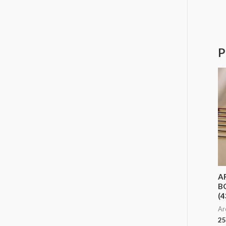
P
A
BO
(4
Ar
25