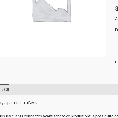
1
(
A
D
U
is (0)
 n’y a pas encore d’avis.
uls les clients connectés ayant acheté ce produit ont la possibilité de