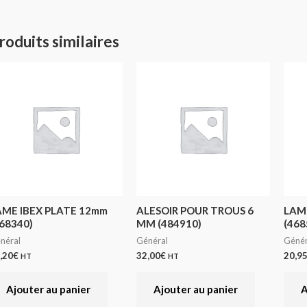
roduits similaires
AME IBEX PLATE 12mm
ALESOIR POUR TROUS 6
LAM
68340)
MM (484910)
(468
néral
Général
Génér
,20
€
32,00
€
20,9
HT
HT
Ajouter au panier
Ajouter au panier
A