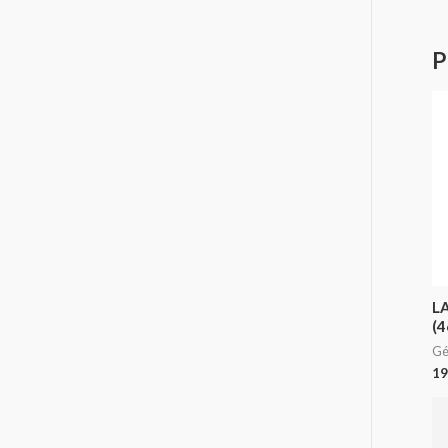
P
L
(4
Gé
19