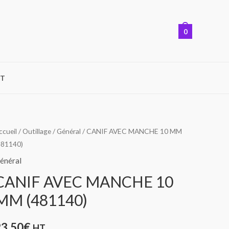
0
T
ccueil
/
Outillage
/
Général
/ CANIF AVEC MANCHE 10 MM
481140)
énéral
CANIF AVEC MANCHE 10
MM (481140)
23,50
€
HT