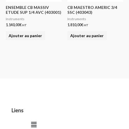
ENSEMBLE CB MASSIV
CB MAESTRO AMERIC 3/4
ETUDE SUP 1/4 AVC (403001)
SSC (403043)
Instruments
Instruments
1.140,00
€
1.810,00
€
HT
HT
Ajouter au panier
Ajouter au panier
Liens
Menu