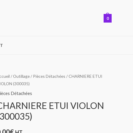
0
T
ccueil
/
Outillage
/
Pièces Détachées
/ CHARNIERE ETUI
IOLON (300035)
ièces Détachées
CHARNIERE ETUI VIOLON
(300035)
0,00
€
HT