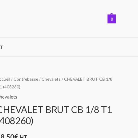
0
T
ccueil
/
Contrebasse
/
Chevalets
/ CHEVALET BRUT CB 1/8
1 (408260)
hevalets
CHEVALET BRUT CB 1/8 T1
(408260)
38,50
€
HT