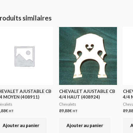
roduits similaires
HEVALET AJUSTABLE CB
CHEVALET AJUSTABLE CB
CHE
/4 MOYEN (408911)
4/4 HAUT (408924)
4/4 
evalets
Chevalets
Cheva
,88
€
89,88
€
89,8
HT
HT
Ajouter au panier
Ajouter au panier
A