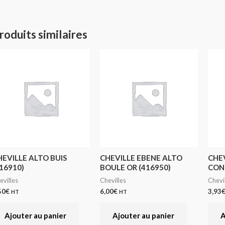
roduits similaires
HEVILLE ALTO BUIS
CHEVILLE EBENE ALTO
CHE
16910)
BOULE OR (416950)
CONE
evilles
Chevilles
Chevi
50
€
6,00
€
3,93
HT
HT
Ajouter au panier
Ajouter au panier
A