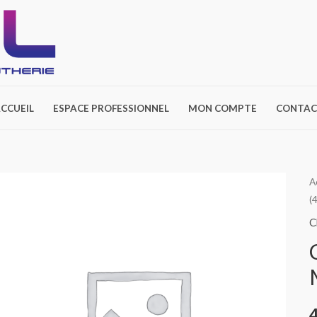
CCUEIL
ESPACE PROFESSIONNEL
MON COMPTE
CONTAC
q
A
(
d
C
C
A
M
B
(