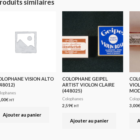
roduits similaires
OLOPHANE VISION ALTO
COLOPHANE GEIPEL
COL
48012)
ARTIST VIOLON CLAIRE
VIO
(448025)
MOD.
lophanes
Colophanes
Colop
,00
€
HT
2,59
€
3,00
HT
Ajouter au panier
Ajouter au panier
A