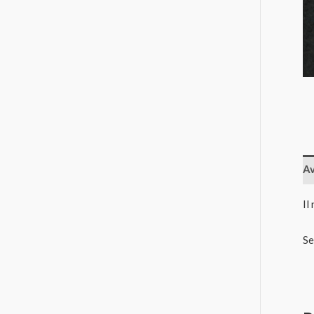
Av
Il
Se