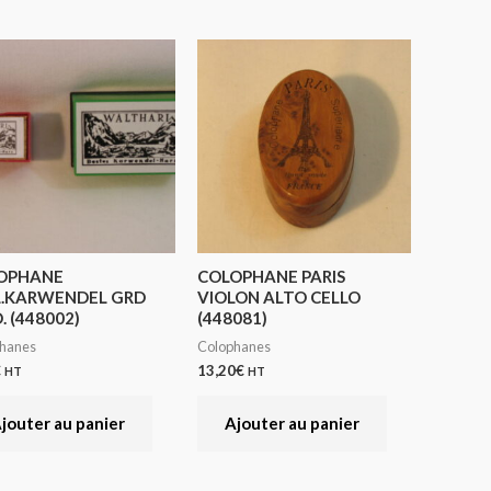
OPHANE
COLOPHANE PARIS
L.KARWENDEL GRD
VIOLON ALTO CELLO
 (448002)
(448081)
hanes
Colophanes
€
13,20
€
HT
HT
jouter au panier
Ajouter au panier