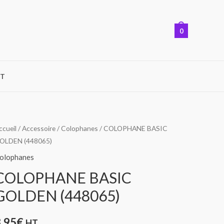
0
T
ccueil
/
Accessoire
/
Colophanes
/ COLOPHANE BASIC
OLDEN (448065)
olophanes
COLOPHANE BASIC
GOLDEN (448065)
3,95
€
HT