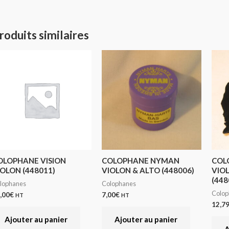
roduits similaires
OLOPHANE VISION
COLOPHANE NYMAN
COL
IOLON (448011)
VIOLON & ALTO (448006)
VIO
(448
lophanes
Colophanes
Colop
,00
€
7,00
€
HT
HT
12,7
Ajouter au panier
Ajouter au panier