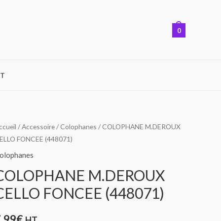
0
T
uantité
ccueil
/
Accessoire
/
Colophanes
/ COLOPHANE M.DEROUX
ELLO FONCEE (448071)
e
OLOPHANE
olophanes
.DEROUX
COLOPHANE M.DEROUX
ELLO
CELLO FONCEE (448071)
ONCEE
448071)
7,99
€
HT