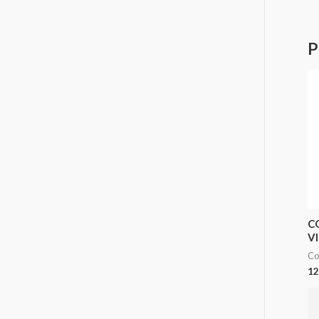
P
C
V
Co
12