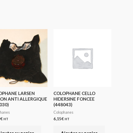
OPHANE LARSEN
COLOPHANE CELLO
LON ANTI ALLERGIQUE
HIDERSINE FONCEE
030)
(448043)
hanes
Colophanes
9
€
6,15
€
HT
HT