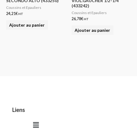
SECONDO ALTO (433250)
VIOL.GAUCHER 1/2-1/4
(433242)
Coussins et Epauliers
Coussins et Epauliers
24,21
€
HT
26,78
€
HT
Ajouter au panier
Ajouter au panier
Liens
Menu