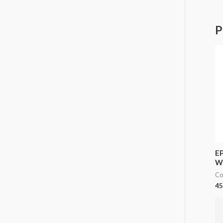
P
E
W
Co
45