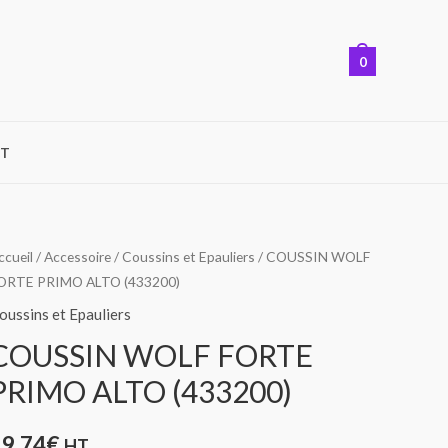
0
T
ccueil
/
Accessoire
/
Coussins et Epauliers
/ COUSSIN WOLF
ORTE PRIMO ALTO (433200)
oussins et Epauliers
COUSSIN WOLF FORTE
PRIMO ALTO (433200)
19,74
€
HT