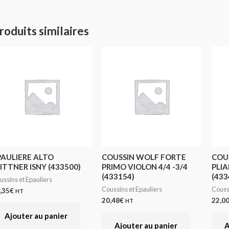
roduits similaires
PAULIERE ALTO
COUSSIN WOLF FORTE
COU
ITTNER ISNY (433500)
PRIMO VIOLON 4/4 -3/4
PLIA
(433154)
(433
ussins et Epauliers
Coussins et Epauliers
Coussi
,35
€
HT
20,48
€
22,0
HT
Ajouter au panier
Ajouter au panier
A