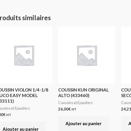
roduits similaires
OUSSIN VIOLON 1/4-1/8
COUSSIN KUN ORIGINAL
COU
UCO EASY MODEL
ALTO (433460)
SEC
33111)
Coussins et Epauliers
Coussi
ussins et Epauliers
26,00
€
24,2
HT
00
€
HT
Ajouter au panier
A
Ajouter au panier