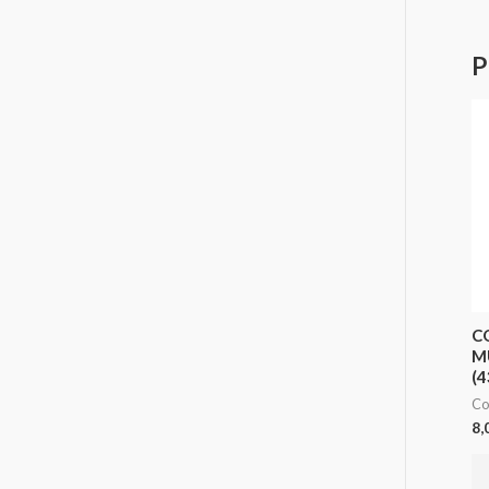
P
C
M
(4
Co
8,