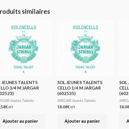
roduits similaires
E JEUNES TALENTS
SOL JEUNES TALENTS
SOL
ELLO 3/4 M JARGAR
CELLO 1/4 M JARGAR
CELL
02523)
(602535)
(602
RGAR Jeunes Talents
JARGAR Jeunes Talents
JARGA
,58
€
18,08
€
18,0
HT
HT
Ajouter au panier
Ajouter au panier
A