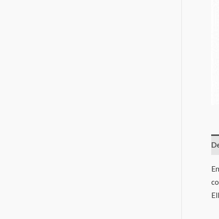
De
En
co
El