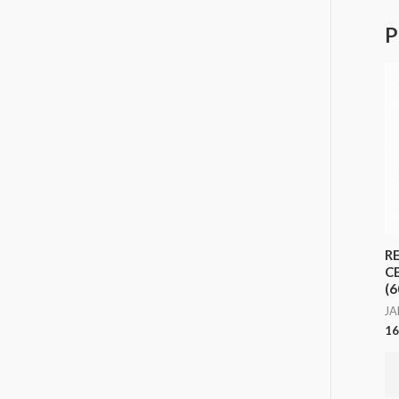
P
R
C
(6
JA
16