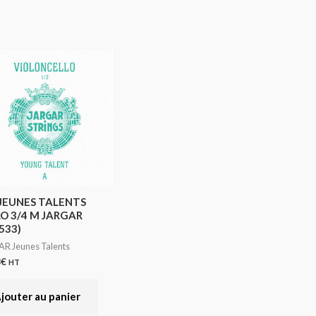
 JEUNES TALENTS
O 3/4 M JARGAR
533)
R Jeunes Talents
8
€
HT
jouter au panier