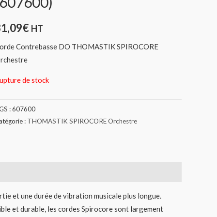
(607600)
31,09
€
HT
orde Contrebasse DO THOMASTIK SPIROCORE
rchestre
upture de stock
GS :
607600
atégorie :
THOMASTIK SPIROCORE Orchestre
rtie et une durée de vibration musicale plus longue.
ble et durable, les cordes Spirocore sont largement