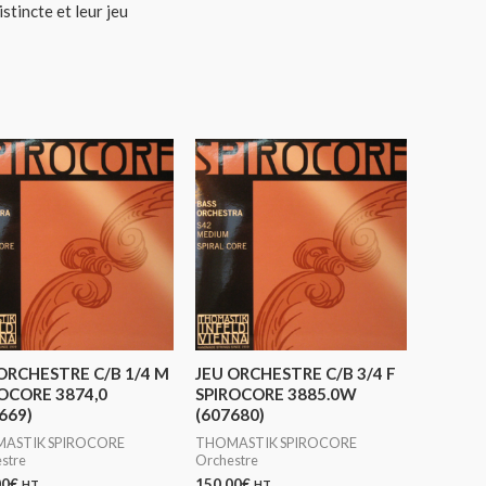
tincte et leur jeu
ORCHESTRE C/B 1/4 M
JEU ORCHESTRE C/B 3/4 F
OCORE 3874,0
SPIROCORE 3885.0W
669)
(607680)
ASTIK SPIROCORE
THOMASTIK SPIROCORE
stre
Orchestre
00
€
150,00
€
HT
HT