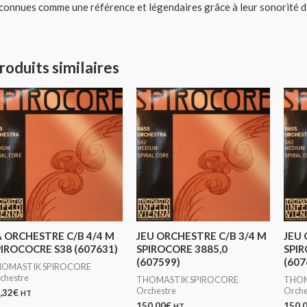
connues comme une référence et légendaires grâce à leur sonorité dis
roduits similaires
A ORCHESTRE C/B 4/4 M
JEU ORCHESTRE C/B 3/4 M
JEU 
PIROCOCRE S38 (607631)
SPIROCORE 3885,0
SPIR
(607599)
(607
OMASTIK SPIROCORE
chestre
THOMASTIK SPIROCORE
THOM
Orchestre
Orche
,32
€
HT
150,00
€
150,
HT