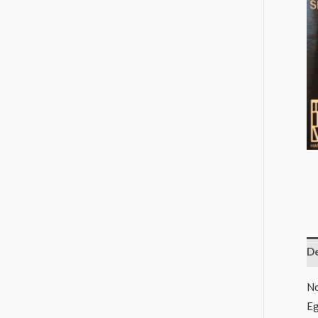
De
No
Eg