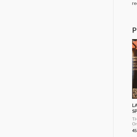
re
P
L
S
TH
Or
45