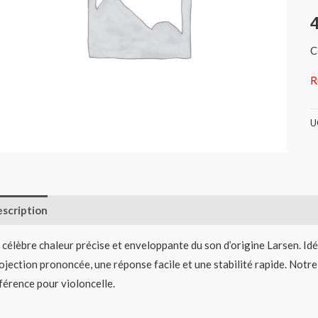
C
R
U
scription
Informations complémentaires
Avis (0)
 célèbre chaleur précise et enveloppante du son d’origine Larsen. Idéa
ojection prononcée, une réponse facile et une stabilité rapide. Notr
férence pour violoncelle.