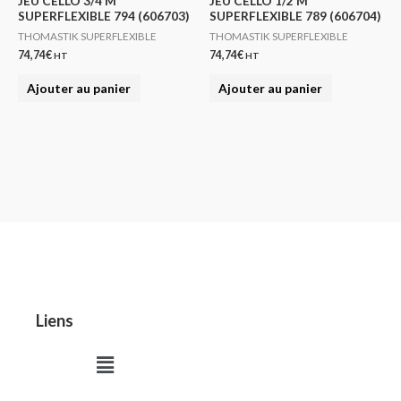
JEU CELLO 3/4 M
JEU CELLO 1/2 M
SUPERFLEXIBLE 794 (606703)
SUPERFLEXIBLE 789 (606704)
THOMASTIK SUPERFLEXIBLE
THOMASTIK SUPERFLEXIBLE
74,74
€
74,74
€
HT
HT
Ajouter au panier
Ajouter au panier
Liens
Menu