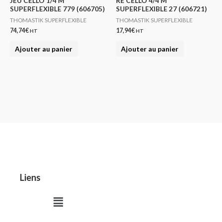
JEU CELLO 1/4 M
RE CELLO 4/4 M
SUPERFLEXIBLE 779 (606705)
SUPERFLEXIBLE 27 (606721)
THOMASTIK SUPERFLEXIBLE
THOMASTIK SUPERFLEXIBLE
74,74
€
17,94
€
HT
HT
Ajouter au panier
Ajouter au panier
Liens
Menu