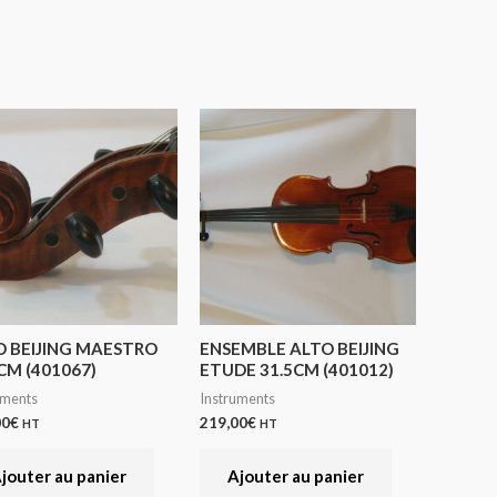
O BEIJING MAESTRO
ENSEMBLE ALTO BEIJING
CM (401067)
ETUDE 31.5CM (401012)
uments
Instruments
00
€
219,00
€
HT
HT
jouter au panier
Ajouter au panier