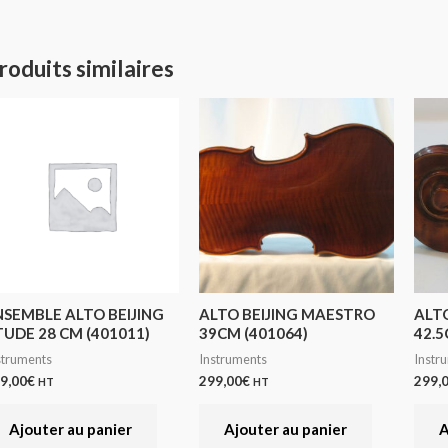
roduits similaires
NSEMBLE ALTO BEIJING
ALTO BEIJING MAESTRO
ALT
TUDE 28 CM (401011)
39CM (401064)
42.5
struments
Instruments
Instr
9,00
€
299,00
€
299,
HT
HT
Ajouter au panier
Ajouter au panier
A