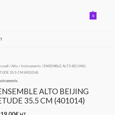
0
T
uantité
ccueil
/
Alto
/
Instruments
/ ENSEMBLE ALTO BEIJING
TUDE 35.5 CM (401014)
e
NSEMBLE
nstruments
LTO
ENSEMBLE ALTO BEIJING
EIJING
ETUDE 35.5 CM (401014)
TUDE
5.5
219,00
€
HT
CM