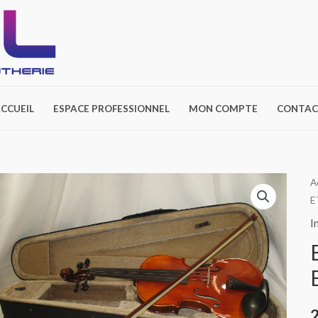
CCUEIL
ESPACE PROFESSIONNEL
MON COMPTE
CONTAC
q
A
E
d
E
I
A
B
E
3