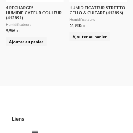
4 RECHARGES
HUMIDIFICATEUR STRETTO
HUMIDIFICATEUR COULEUR
CELLO & GUITARE (412896)
(412891)
Humidificateurs
Humidificateurs
14,93
€
HT
9,95
€
HT
Ajouter au panier
Ajouter au panier
Liens
Menu