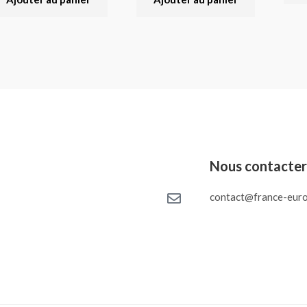
Nous contacte
contact@france-euro