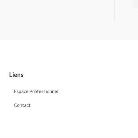
Liens
Espace Professionnel
Contact