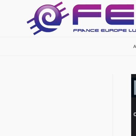
Aller
au
contenu
A