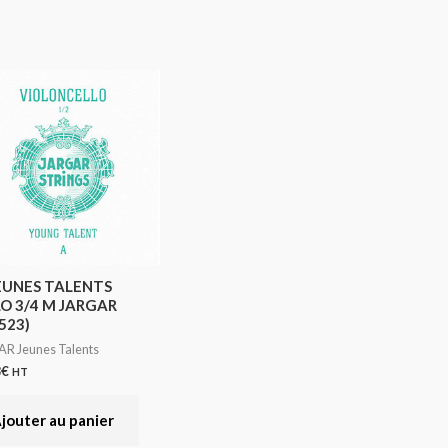
EUNES TALENTS
O 3/4 M JARGAR
523)
R Jeunes Talents
8
€
HT
jouter au panier