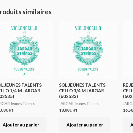
roduits similaires
OL JEUNES TALENTS
SOL JEUNES TALENTS
RE J
ELLO 1/4 M JARGAR
CELLO 3/4 M JARGAR
CELL
02535)
(602533)
(602
RGAR Jeunes Talents
JARGAR Jeunes Talents
JARGA
,08
€
18,08
€
16,5
HT
HT
Ajouter au panier
Ajouter au panier
A