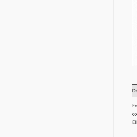
De
En
co
El