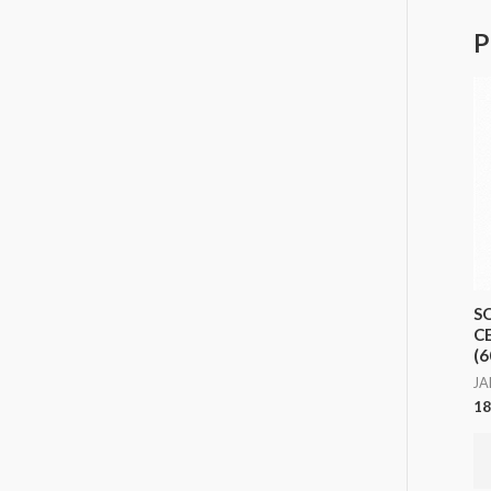
P
S
C
(6
JA
18