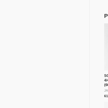
P
S
4
(6
JA
61