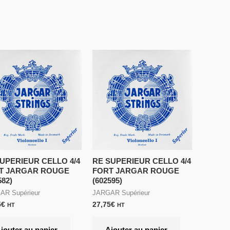
SUPERIEUR CELLO 4/4
RE SUPERIEUR CELLO 4/4
T JARGAR ROUGE
FORT JARGAR ROUGE
582)
(602595)
AR Supérieur
JARGAR Supérieur
5
€
27,75
€
HT
HT
jouter au panier
Ajouter au panier