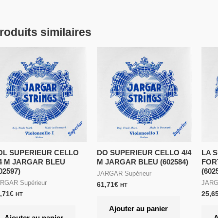
roduits similaires
OL SUPERIEUR CELLO
DO SUPERIEUR CELLO 4/4
LA 
/4 M JARGAR BLEU
M JARGAR BLEU (602584)
FOR
02597)
(602
JARGAR Supérieur
RGAR Supérieur
JARG
61,71
€
HT
,71
€
25,6
HT
Ajouter au panier
Ajouter au panier
A