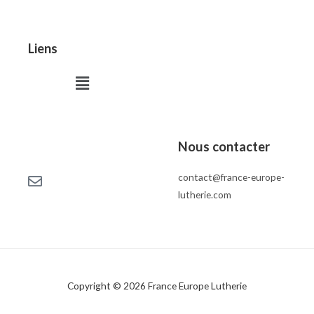
Liens
Menu
Nous contacter
contact@france-europe-
lutherie.com
Copyright © 2026 France Europe Lutherie