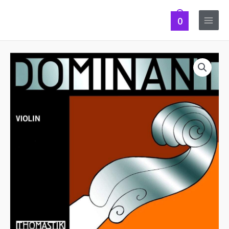
Aller
Main
au
0
Menu
contenu
quantité
de
JEU
VIOLON
1/16
M
DOMINANT
135
(604807)