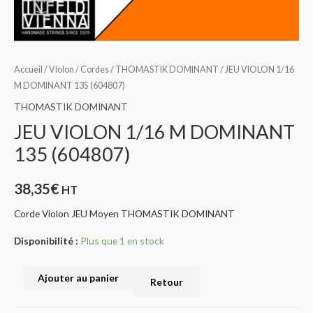
Accueil
/
Violon
/
Cordes
/
THOMASTIK DOMINANT
/ JEU VIOLON 1/16
M DOMINANT 135 (604807)
THOMASTIK DOMINANT
JEU VIOLON 1/16 M DOMINANT
135 (604807)
38,35
€
HT
Corde Violon JEU Moyen THOMASTIK DOMINANT
Disponibilité :
Plus que 1 en stock
Ajouter au panier
Retour