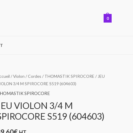
0
T
uantité
ccueil
/
Violon
/
Cordes
/
THOMASTIK SPIROCORE
/ JEU
IOLON 3/4 M SPIROCORE S519 (604603)
e
EU
HOMASTIK SPIROCORE
IOLON
JEU VIOLON 3/4 M
/4
SPIROCORE S519 (604603)
M
PIROCORE
39,60
€
HT
519