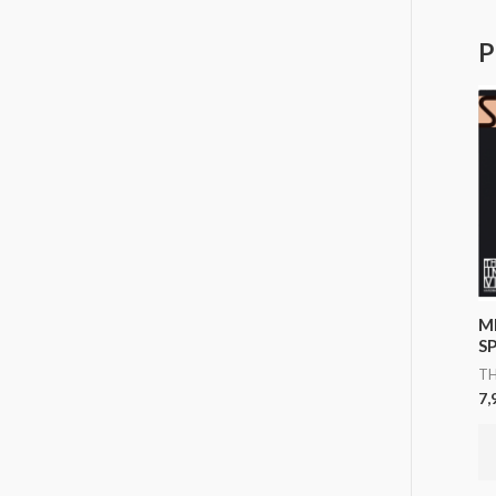
P
M
S
TH
7,