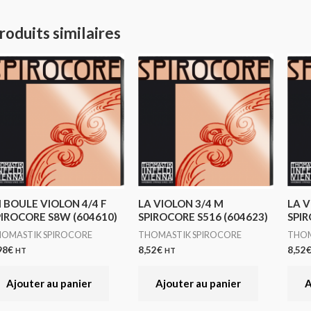
roduits similaires
I BOULE VIOLON 4/4 F
LA VIOLON 3/4 M
LA V
PIROCORE S8W (604610)
SPIROCORE S516 (604623)
SPIR
OMASTIK SPIROCORE
THOMASTIK SPIROCORE
THOM
98
€
8,52
€
8,52
HT
HT
Ajouter au panier
Ajouter au panier
A