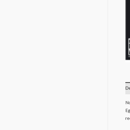
De
No
Eg
re