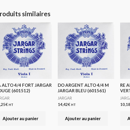
roduits similaires
A ALTO 4/4 FORT JARGAR
DO ARGENT ALTO 4/4 M
RE A
OUGE (601512)
JARGAR BLEU (601561)
VERT
ARGAR
JARGAR
JARG
,25
€
14,42
€
10,1
HT
HT
Ajouter au panier
Ajouter au panier
A