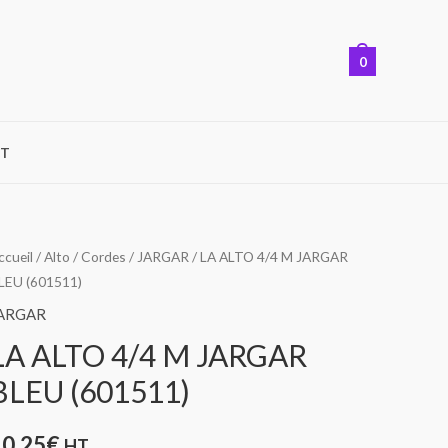
0
T
uantité
ccueil
/
Alto
/
Cordes
/
JARGAR
/ LA ALTO 4/4 M JARGAR
LEU (601511)
e
A
ARGAR
LTO
LA ALTO 4/4 M JARGAR
/4
BLEU (601511)
M
ARGAR
10,25
€
HT
LEU