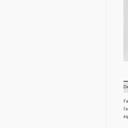
De
Fa
l’
éq