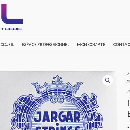
CCUEIL
ESPACE PROFESSIONNEL
MON COMPTE
CONTAC
q
A
B
d
L
J
A
4
J
B