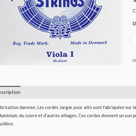
(
C
D
U
scription
Informations complémentaires
Avis (0)
brication danoise. Les cordes Jargar pour alto sont fabriquées sur la b
aluminium, du cuivre et d’autres alliages. Ces cordes donnent un son pu
uilibre.