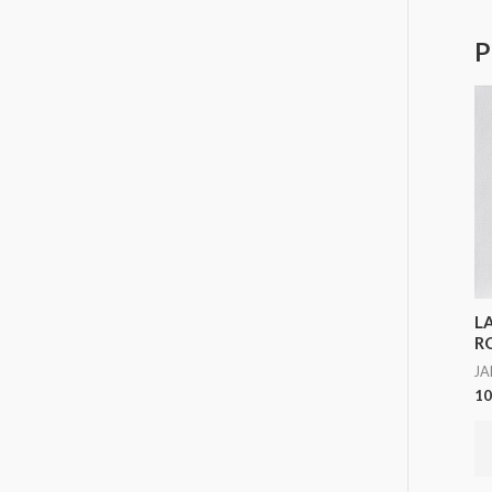
P
L
R
J
10