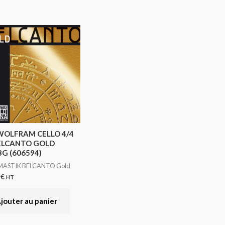
WOLFRAM CELLO 4/4
ELCANTO GOLD
G (606594)
ASTIK BELCANTO Gold
3
€
HT
jouter au panier