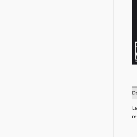
De
Le
re