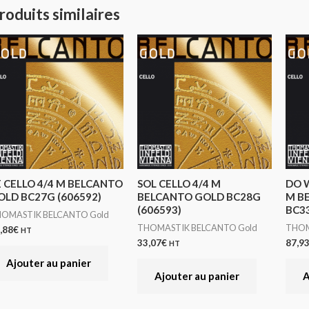
roduits similaires
E CELLO 4/4 M BELCANTO
SOL CELLO 4/4 M
DO 
OLD BC27G (606592)
BELCANTO GOLD BC28G
M B
(606593)
BC33
OMASTIK BELCANTO Gold
THOMASTIK BELCANTO Gold
THOM
,88
€
HT
33,07
€
87,9
HT
Ajouter au panier
Ajouter au panier
A