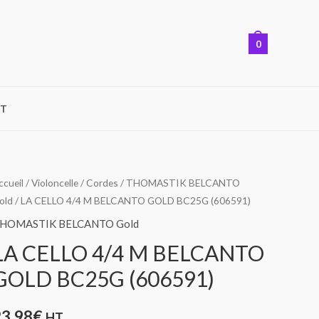
0
T
uantité
ccueil
/
Violoncelle
/
Cordes
/
THOMASTIK BELCANTO
old
/ LA CELLO 4/4 M BELCANTO GOLD BC25G (606591)
e
A
HOMASTIK BELCANTO Gold
ELLO
LA CELLO 4/4 M BELCANTO
/4
GOLD BC25G (606591)
M
ELCANTO
23,98
€
HT
OLD