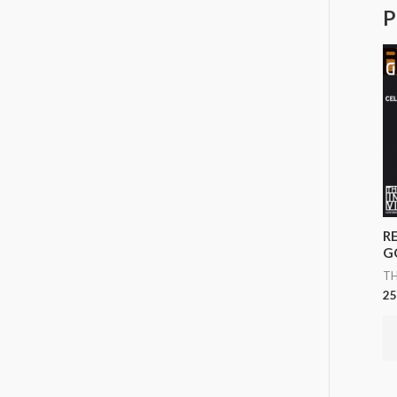
P
R
G
TH
25