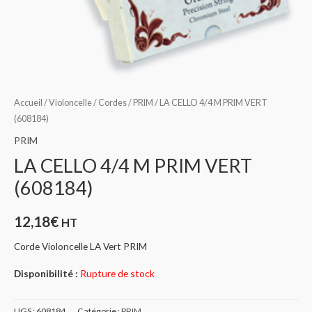
Accueil
/
Violoncelle
/
Cordes
/
PRIM
/ LA CELLO 4/4 M PRIM VERT
(608184)
PRIM
LA CELLO 4/4 M PRIM VERT
(608184)
12,18
€
HT
Corde Violoncelle LA Vert PRIM
Disponibilité :
Rupture de stock
UGS :
608184
Catégorie :
PRIM