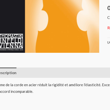
C
R
U
scription
Informations complémentaires
Avis (0)
âme de la corde en acier réduit la rigidité et améliore l’élasticité. Exce
accord incomparable.