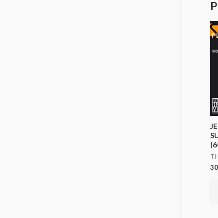
P
J
S
(6
TH
30