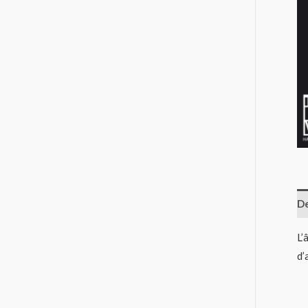
De
L’
d’