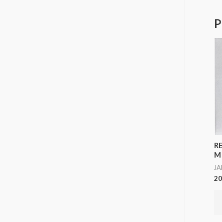
P
R
M
J
20