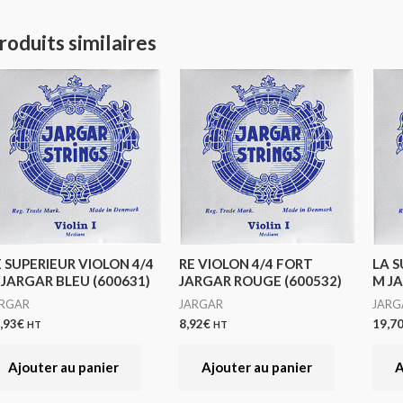
roduits similaires
E SUPERIEUR VIOLON 4/4
RE VIOLON 4/4 FORT
LA S
 JARGAR BLEU (600631)
JARGAR ROUGE (600532)
M JA
ARGAR
JARGAR
JARG
,93
€
8,92
€
19,7
HT
HT
Ajouter au panier
Ajouter au panier
A