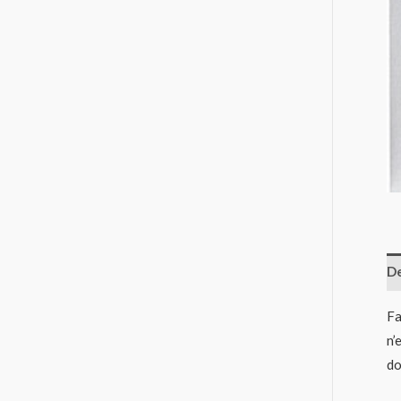
De
Fa
n’
do