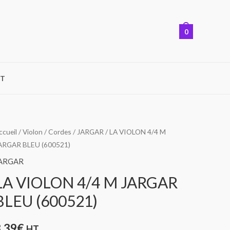
0
T
uantité
ccueil
/
Violon
/
Cordes
/
JARGAR
/ LA VIOLON 4/4 M
ARGAR BLEU (600521)
e
A
ARGAR
IOLON
LA VIOLON 4/4 M JARGAR
/4
BLEU (600521)
M
ARGAR
8,39
€
HT
LEU