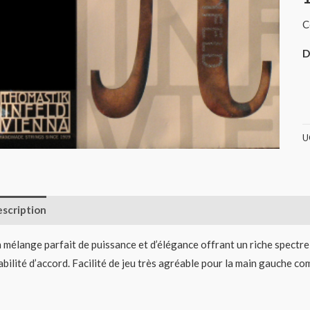
P
C
(
D
U
scription
Informations complémentaires
Avis (0)
 mélange parfait de puissance et d’élégance offrant un riche spectre
abilité d’accord. Facilité de jeu très agréable pour la main gauche co