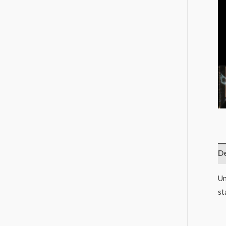
De
Un
st