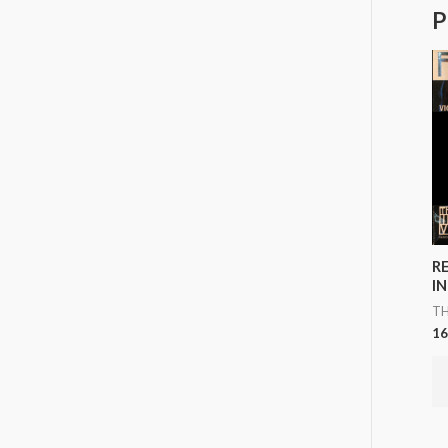
P
R
IN
TH
16