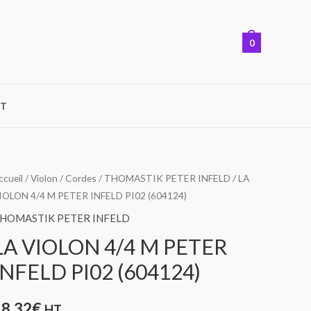
0
T
uantité
ccueil
/
Violon
/
Cordes
/
THOMASTIK PETER INFELD
/ LA
IOLON 4/4 M PETER INFELD PI02 (604124)
e
A
HOMASTIK PETER INFELD
IOLON
LA VIOLON 4/4 M PETER
/4
INFELD PI02 (604124)
M
ETER
18,32
€
HT
NFELD