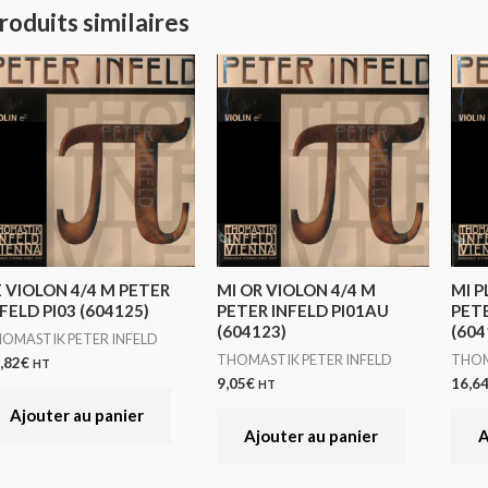
roduits similaires
E VIOLON 4/4 M PETER
MI OR VIOLON 4/4 M
MI P
FELD PI03 (604125)
PETER INFELD PI01AU
PETE
(604123)
(604
OMASTIK PETER INFELD
THOMASTIK PETER INFELD
THOM
,82
€
HT
9,05
€
16,6
HT
Ajouter au panier
Ajouter au panier
A