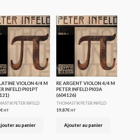
LATINE VIOLON 4/4 M
RE ARGENT VIOLON 4/4 M
R INFELD PI01PT
PETER INFELD PI03A
121)
(604126)
ASTIK PETER INFELD
THOMASTIK PETER INFELD
4
€
19,87
€
HT
HT
jouter au panier
Ajouter au panier