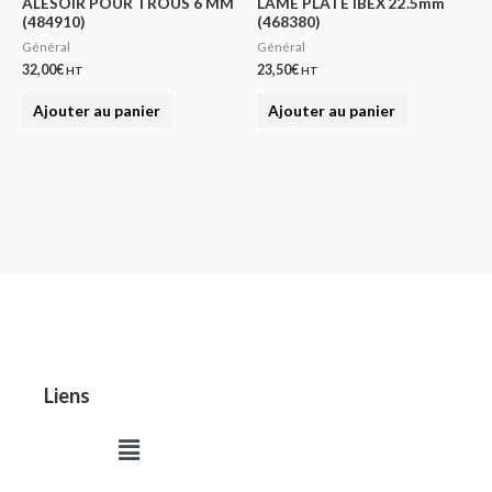
ALESOIR POUR TROUS 6 MM
LAME PLATE IBEX 22.5mm
(484910)
(468380)
Général
Général
32,00
€
23,50
€
HT
HT
Ajouter au panier
Ajouter au panier
Liens
Menu