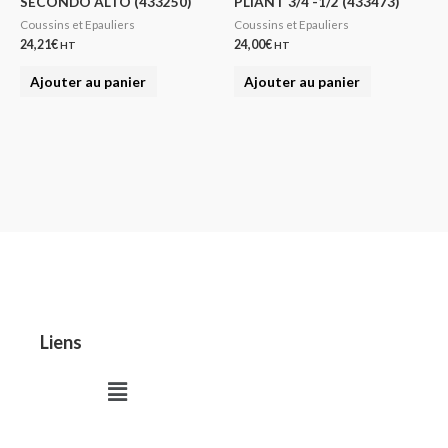
SECONDO ALTO (433250)
PLIANT 3/4 -1/2 (433473)
Coussins et Epauliers
Coussins et Epauliers
24,21
€
24,00
€
HT
HT
Ajouter au panier
Ajouter au panier
Liens
Menu