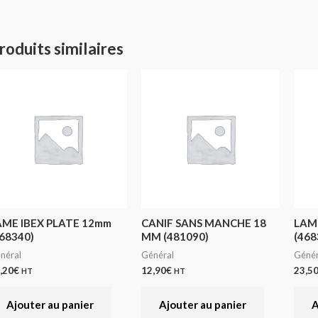
roduits similaires
AME IBEX PLATE 12mm
CANIF SANS MANCHE 18
LAME
68340)
MM (481090)
(468
néral
Général
Génér
,20
€
12,90
€
23,5
HT
HT
Ajouter au panier
Ajouter au panier
A