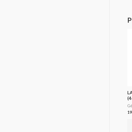
P
L
(4
Gé
19