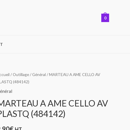
0
T
uantité
ccueil
/
Outillage
/
Général
/ MARTEAU A AME CELLO AV
LASTQ (484142)
e
ARTEAU
énéral
MARTEAU A AME CELLO AV
ME
PLASTQ (484142)
ELLO
V
9,90
€
HT
LASTQ