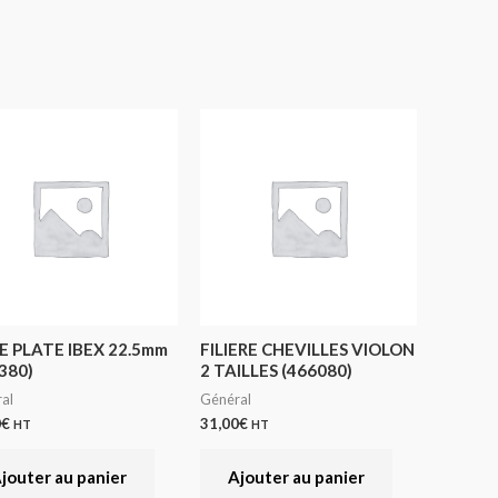
 PLATE IBEX 22.5mm
FILIERE CHEVILLES VIOLON
380)
2 TAILLES (466080)
al
Général
0
€
31,00
€
HT
HT
jouter au panier
Ajouter au panier