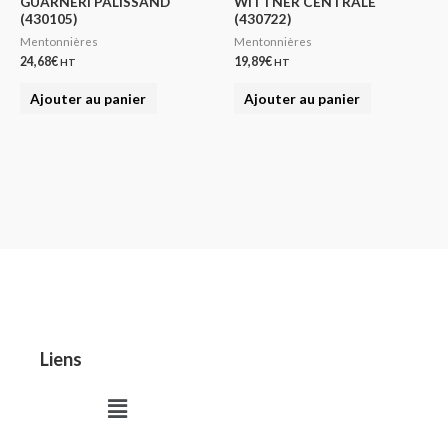
GUARNERI PALISSAND
WITTNER CENTRALE
(430105)
(430722)
Mentonnières
Mentonnières
24,68
€
19,89
€
HT
HT
Ajouter au panier
Ajouter au panier
Liens
Menu