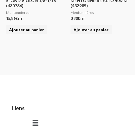
STAND VIOLON 1/8-1/16
MENTONNIERE ALTO 40MM
(430736)
(432985)
Mentonnières
Mentonnières
15,81
€
0,30
€
HT
HT
Ajouter au panier
Ajouter au panier
Liens
Menu