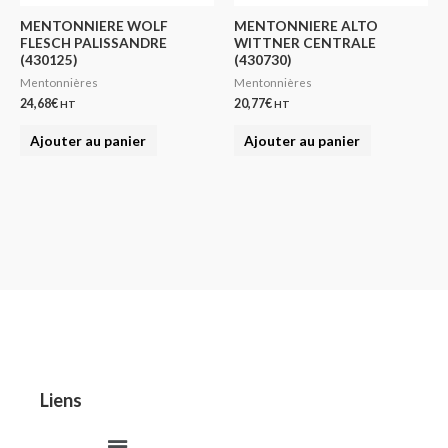
MENTONNIERE WOLF
MENTONNIERE ALTO
FLESCH PALISSANDRE
WITTNER CENTRALE
(430125)
(430730)
Mentonnières
Mentonnières
24,68
€
20,77
€
HT
HT
Ajouter au panier
Ajouter au panier
Liens
Menu