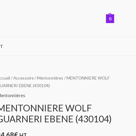
0
T
ccueil
/
Accessoire
/
Mentonnières
/ MENTONNIERE WOLF
UARNERI EBENE (430104)
entonnières
MENTONNIERE WOLF
GUARNERI EBENE (430104)
24,68
€
HT