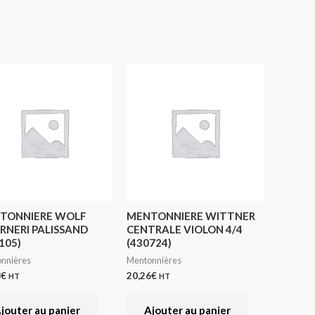
TONNIERE WOLF
MENTONNIERE WITTNER
RNERI PALISSAND
CENTRALE VIOLON 4/4
105)
(430724)
nnières
Mentonnières
8
€
20,26
€
HT
HT
jouter au panier
Ajouter au panier