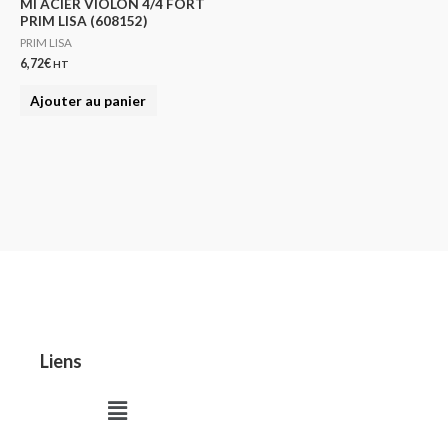
MI ACIER VIOLON 4/4 FORT
PRIM LISA (608152)
PRIM LISA
6,72
€
HT
Ajouter au panier
Liens
Menu