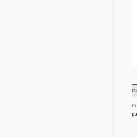
De
Co
pu