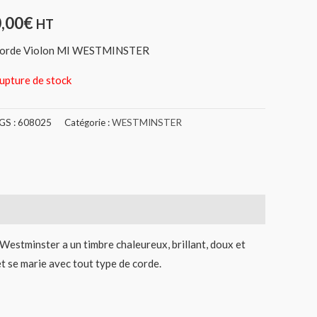
0,00
€
HT
orde Violon MI WESTMINSTER
upture de stock
GS :
608025
Catégorie :
WESTMINSTER
 Westminster a un timbre chaleureux, brillant, doux et
 et se marie avec tout type de corde.