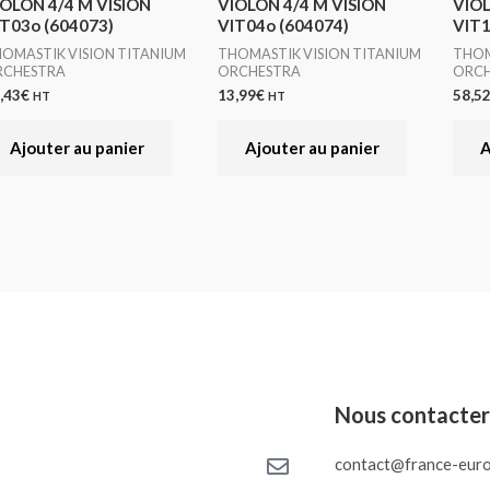
IOLON 4/4 M VISION
VIOLON 4/4 M VISION
VIOL
T03o (604073)
VIT04o (604074)
VIT1
OMASTIK VISION TITANIUM
THOMASTIK VISION TITANIUM
THOM
RCHESTRA
ORCHESTRA
ORCH
,43
€
13,99
€
58,5
HT
HT
Ajouter au panier
Ajouter au panier
A
Nous contacte
contact@france-euro