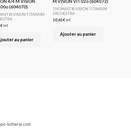
ON 4/4 M VISION
M VISION VIT02o (604072)
00o (604070)
THOMASTIK VISION TITANIUM
ORCHESTRA
ASTIK VISION TITANIUM
ESTRA
10,65
€
HT
2
€
HT
Ajouter au panier
jouter au panier
r
pe-lutherie.com