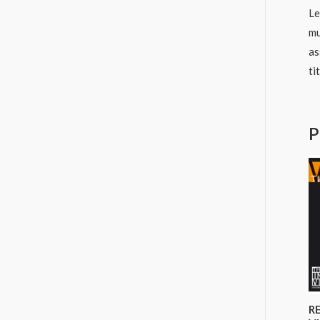
Le
mu
as
ti
P
R