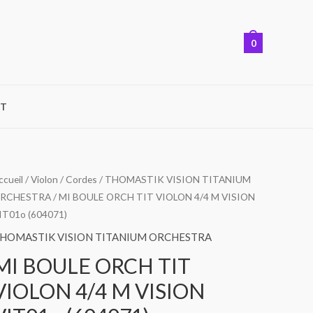
0
T
uantité
ccueil
/
Violon
/
Cordes
/
THOMASTIK VISION TITANIUM
RCHESTRA
/ MI BOULE ORCH TIT VIOLON 4/4 M VISION
e
IT01o (604071)
I
OULE
HOMASTIK VISION TITANIUM ORCHESTRA
RCH
MI BOULE ORCH TIT
IT
VIOLON 4/4 M VISION
IOLON
/4