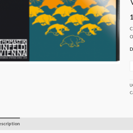
V
V
C
(
O
D
U
C
scription
Informations complémentaires
Avis (0)