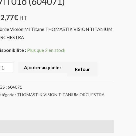
VIT01o (604071)
M
ISION
12,77
€
HT
IT01o
orde Violon MI Titane THOMASTIK VISION TITANIUM
604071)
RCHESTRA
isponibilité :
Plus que 2 en stock
Ajouter au panier
Retour
GS :
604071
atégorie :
THOMASTIK VISION TITANIUM ORCHESTRA