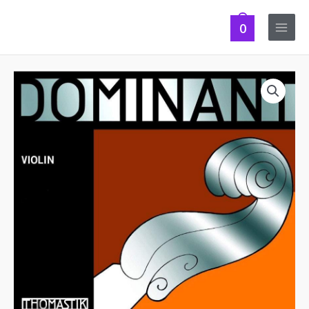
Aller
Main
au
0
Menu
contenu
quantité
de
MI
BOULE
VIOLON
1/4
DOMINANT
130
(604815)