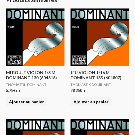
MI BOULE VIOLON 1/8 M
JEU VIOLON 1/16 M
DOMINANT 130 (604816)
DOMINANT 135 (604807)
THOMASTIK DOMINANT
THOMASTIK DOMINANT
5,78
€
38,35
€
HT
HT
Ajouter au panier
Ajouter au panier