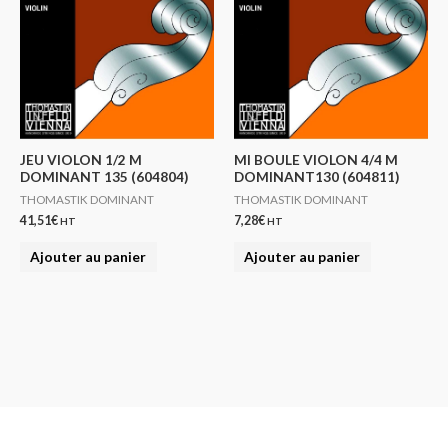
JEU VIOLON 1/2 M
MI BOULE VIOLON 4/4 M
DOMINANT 135 (604804)
DOMINANT130 (604811)
THOMASTIK DOMINANT
THOMASTIK DOMINANT
41,51
€
7,28
€
HT
HT
Ajouter au panier
Ajouter au panier