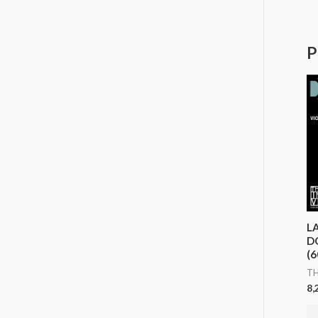
P
L
D
(6
T
8,