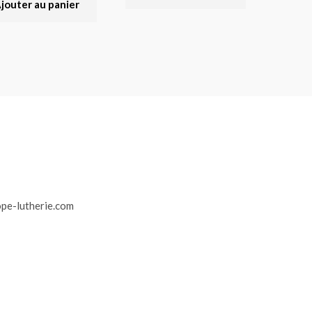
jouter au panier
r
pe-lutherie.com