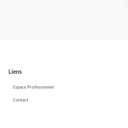
Liens
Espace Professionnel
Contact