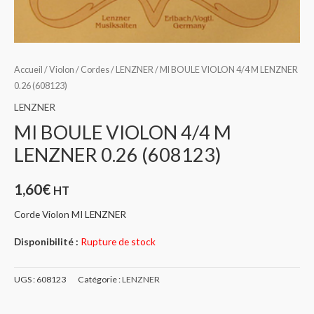
Accueil
/
Violon
/
Cordes
/
LENZNER
/ MI BOULE VIOLON 4/4 M LENZNER
0.26 (608123)
LENZNER
MI BOULE VIOLON 4/4 M
LENZNER 0.26 (608123)
1,60
€
HT
Corde Violon MI LENZNER
Disponibilité :
Rupture de stock
UGS :
608123
Catégorie :
LENZNER