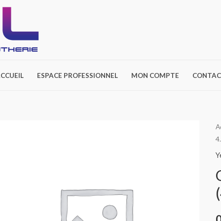
CCUEIL
ESPACE PROFESSIONNEL
MON COMPTE
CONTAC
q
A
4
d
O
Y
N
R
4
(