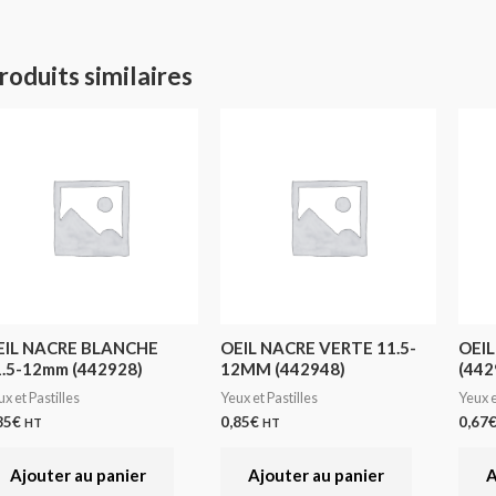
roduits similaires
EIL NACRE BLANCHE
OEIL NACRE VERTE 11.5-
OEIL
1.5-12mm (442928)
12MM (442948)
(442
x et Pastilles
Yeux et Pastilles
Yeux e
85
€
0,85
€
0,67
HT
HT
Ajouter au panier
Ajouter au panier
A