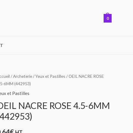
0
T
uantité
ccueil
/
Archeterie
/
Yeux et Pastilles
/ OEIL NACRE ROSE
.5-6MM (442953)
e
EIL
eux et Pastilles
ACRE
OEIL NACRE ROSE 4.5-6MM
OSE
(442953)
.5-
6MM
0,64
€
HT
442953)