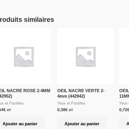
roduits similaires
EIL NACRE ROSE 2-4MM
OEIL NACRE VERTE 2-
OEIL
42952)
4mm (442942)
11MM
ux et Pastilles
Yeux et Pastilles
Yeux 
64
€
0,38
€
0,72
HT
HT
Ajouter au panier
Ajouter au panier
A