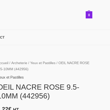
0
CT
uantité
ccueil
/
Archeterie
/
Yeux et Pastilles
/ OEIL NACRE ROSE
.5-10MM (442956)
e
EIL
eux et Pastilles
ACRE
OEIL NACRE ROSE 9.5-
OSE
10MM (442956)
.5-
0MM
1,22
€
HT
442956)