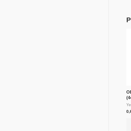
P
O
(4
Ye
0,