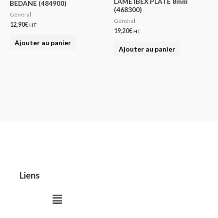
LAME IBEX PLATE 8mm
BEDANE (484900)
(468300)
Général
Général
12,90
€
HT
19,20
€
HT
Ajouter au panier
Ajouter au panier
Liens
Menu