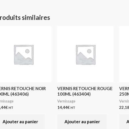
roduits similaires
ERNIS RETOUCHE NOIR
VERNIS RETOUCHE ROUGE
VER
00ML (463406)
100ML (463404)
250M
rnissage
Vernissage
Verni
,44
€
14,44
€
22,1
HT
HT
Ajouter au panier
Ajouter au panier
A