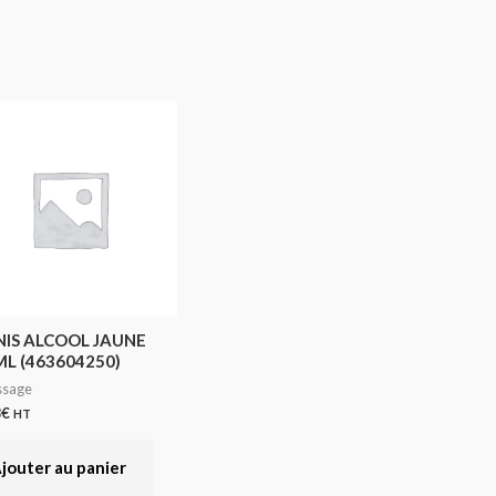
NIS ALCOOL JAUNE
L (463604250)
ssage
8
€
HT
jouter au panier